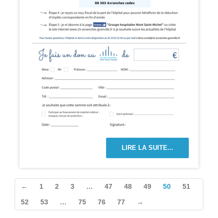
LIRE LA SUITE...
←
1
2
3
…
47
48
49
50
51
52
53
…
75
76
77
→