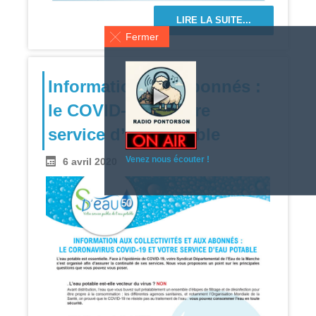
LIRE LA SUITE...
Fermer
Information aux abonnés :
le COVID-19 et votre
service d’eau potable
Venez nous écouter !
6 avril 2020