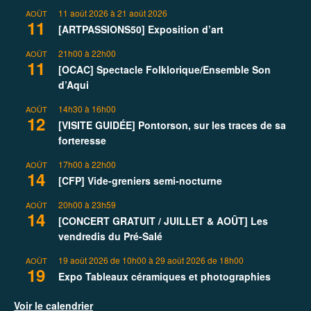
11 août 2026
à
21 août 2026
AOÛT
11
[ARTPASSIONS50] Exposition d’art
21h00
à
22h00
AOÛT
11
[OCAC] Spectacle Folklorique/Ensemble Son
d’Aqui
14h30
à
16h00
AOÛT
12
[VISITE GUIDÉE] Pontorson, sur les traces de sa
forteresse
17h00
à
22h00
AOÛT
14
[CFP] Vide-greniers semi-nocturne
20h00
à
23h59
AOÛT
14
[CONCERT GRATUIT / JUILLET & AOÛT] Les
vendredis du Pré-Salé
19 août 2026 de 10h00
à
29 août 2026 de 18h00
AOÛT
19
Expo Tableaux céramiques et photographies
Voir le calendrier