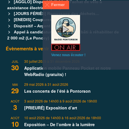
[AGGLO] Dispositif d’aide à l’achat de vélo à
Fermer
assistance électrique (VAE)
[JOURS FÉRIÉS] Ramassage des déchets…
[ENEDIS] Coupures d’électricités
Dispositif – Argent de poche
Appel à candidatures – Ensemble bâti à réhabiliter de
2 000 m2 (Le Poncey)
Évènements à venir
Venez nous écouter !
30 juillet 2025
à
31 décembre 2026
JUIL
30
Application mobile Panneau Pocket et notre
WebRadio (gratuits) !
29 mai 2026
à
31 août 2026
MAI
29
Les concerts de l’été à Pontorson
3 août 2026 de 14h00
à
9 août 2026 de 19h00
AOÛT
3
[PRIEURÉ] Exposition d’art
10 août 2026 de 14h00
à
16 août 2026 de 18h00
AOÛT
10
Exposition – De l’ombre à la lumière