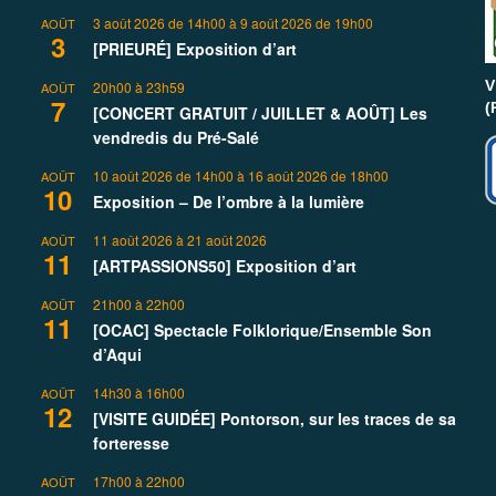
3 août 2026 de 14h00
à
9 août 2026 de 19h00
AOÛT
3
[PRIEURÉ] Exposition d’art
V
20h00
à
23h59
AOÛT
7
(
[CONCERT GRATUIT / JUILLET & AOÛT] Les
vendredis du Pré-Salé
10 août 2026 de 14h00
à
16 août 2026 de 18h00
AOÛT
10
Exposition – De l’ombre à la lumière
11 août 2026
à
21 août 2026
AOÛT
11
[ARTPASSIONS50] Exposition d’art
21h00
à
22h00
AOÛT
11
[OCAC] Spectacle Folklorique/Ensemble Son
d’Aqui
14h30
à
16h00
AOÛT
12
[VISITE GUIDÉE] Pontorson, sur les traces de sa
forteresse
17h00
à
22h00
AOÛT