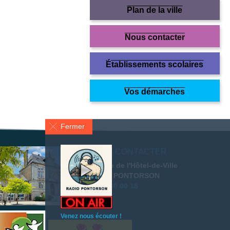
Plan de la ville
Nous contacter
Établissements scolaires
Vos démarches
Fermer
NOUS CONTACTER
2 place de l'Hôtel-de-Ville
50 170 PONTORSON
02 33 60 00 18
Venez nous écouter !