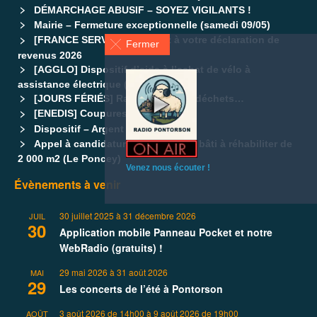
DÉMARCHAGE ABUSIF – SOYEZ VIGILANTS !
Mairie – Fermeture exceptionnelle (samedi 09/05)
[FRANCE SERVICES] Pensez à votre déclaration de
Fermer
revenus 2026
[AGGLO] Dispositif d’aide à l’achat de vélo à
assistance électrique (VAE)
[JOURS FÉRIÉS] Ramassage des déchets…
[ENEDIS] Coupures d’électricités
Dispositif – Argent de poche
Appel à candidatures – Ensemble bâti à réhabiliter de
2 000 m2 (Le Poncey)
Venez nous écouter !
Évènements à venir
30 juillet 2025
à
31 décembre 2026
JUIL
30
Application mobile Panneau Pocket et notre
WebRadio (gratuits) !
29 mai 2026
à
31 août 2026
MAI
29
Les concerts de l’été à Pontorson
3 août 2026 de 14h00
à
9 août 2026 de 19h00
AOÛT