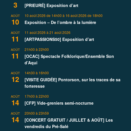
3
[PRIEURÉ] Exposition d’art
10 août 2026 de 14h00
à
16 août 2026 de 18h00
AOÛT
10
Exposition – De l’ombre à la lumière
11 août 2026
à
21 août 2026
AOÛT
11
[ARTPASSIONS50] Exposition d’art
21h00
à
22h00
AOÛT
11
[OCAC] Spectacle Folklorique/Ensemble Son
d’Aqui
14h30
à
16h00
AOÛT
12
[VISITE GUIDÉE] Pontorson, sur les traces de sa
forteresse
17h00
à
22h00
AOÛT
14
[CFP] Vide-greniers semi-nocturne
20h00
à
23h59
AOÛT
14
[CONCERT GRATUIT / JUILLET & AOÛT] Les
vendredis du Pré-Salé