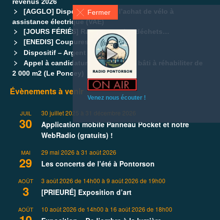
revenus 2026
[AGGLO] Dispositif d’aide à l’achat de vélo à
Fermer
assistance électrique (VAE)
[JOURS FÉRIÉS] Ramassage des déchets…
[ENEDIS] Coupures d’électricités
Dispositif – Argent de poche
Appel à candidatures – Ensemble bâti à réhabiliter de
2 000 m2 (Le Poncey)
Évènements à venir
Venez nous écouter !
30 juillet 2025
à
31 décembre 2026
JUIL
30
Application mobile Panneau Pocket et notre
WebRadio (gratuits) !
29 mai 2026
à
31 août 2026
MAI
29
Les concerts de l’été à Pontorson
3 août 2026 de 14h00
à
9 août 2026 de 19h00
AOÛT
3
[PRIEURÉ] Exposition d’art
10 août 2026 de 14h00
à
16 août 2026 de 18h00
AOÛT
10