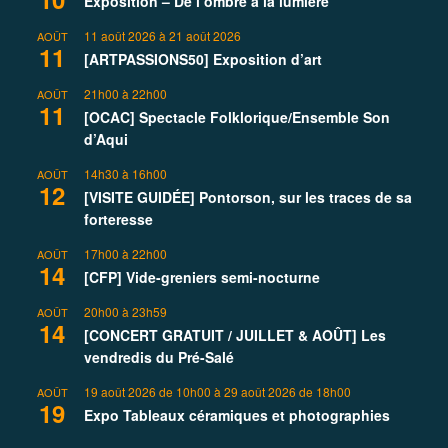
Exposition – De l’ombre à la lumière
11 août 2026
à
21 août 2026
AOÛT
11
[ARTPASSIONS50] Exposition d’art
21h00
à
22h00
AOÛT
11
[OCAC] Spectacle Folklorique/Ensemble Son
d’Aqui
14h30
à
16h00
AOÛT
12
[VISITE GUIDÉE] Pontorson, sur les traces de sa
forteresse
17h00
à
22h00
AOÛT
14
[CFP] Vide-greniers semi-nocturne
20h00
à
23h59
AOÛT
14
[CONCERT GRATUIT / JUILLET & AOÛT] Les
vendredis du Pré-Salé
19 août 2026 de 10h00
à
29 août 2026 de 18h00
AOÛT
19
Expo Tableaux céramiques et photographies