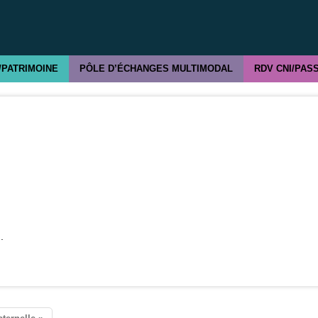
/PATRIMOINE
PÔLE D’ÉCHANGES MULTIMODAL
RDV CNI/PAS
i
.