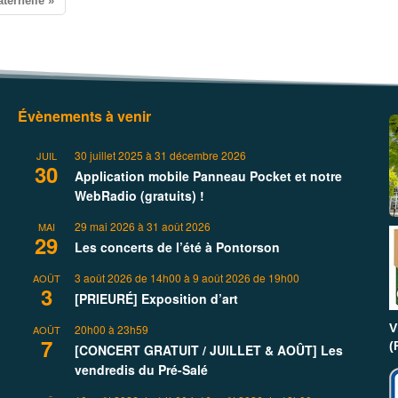
ternelle »
Évènements à venir
30 juillet 2025
à
31 décembre 2026
JUIL
30
Application mobile Panneau Pocket et notre
WebRadio (gratuits) !
29 mai 2026
à
31 août 2026
MAI
29
Les concerts de l’été à Pontorson
3 août 2026 de 14h00
à
9 août 2026 de 19h00
AOÛT
3
[PRIEURÉ] Exposition d’art
V
20h00
à
23h59
AOÛT
7
(
[CONCERT GRATUIT / JUILLET & AOÛT] Les
vendredis du Pré-Salé