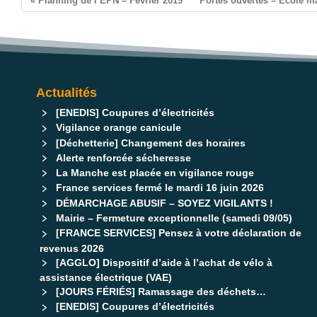
« Planning de l’EPN – Février 2019
Portes ouvertes – École ma
Actualités
[ENEDIS] Coupures d’électricités
Vigilance orange canicule
[Déchetterie] Changement des horaires
Alerte renforcée sécheresse
La Manche est placée en vigilance rouge
France services fermé le mardi 16 juin 2026
DÉMARCHAGE ABUSIF – SOYEZ VIGILANTS !
Mairie – Fermeture exceptionnelle (samedi 09/05)
[FRANCE SERVICES] Pensez à votre déclaration de
revenus 2026
[AGGLO] Dispositif d’aide à l’achat de vélo à
assistance électrique (VAE)
[JOURS FÉRIÉS] Ramassage des déchets…
[ENEDIS] Coupures d’électricités