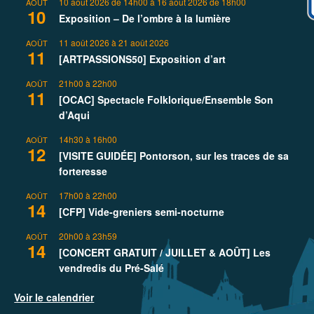
10 août 2026 de 14h00
à
16 août 2026 de 18h00
AOÛT
10
Exposition – De l’ombre à la lumière
11 août 2026
à
21 août 2026
AOÛT
11
[ARTPASSIONS50] Exposition d’art
21h00
à
22h00
AOÛT
11
[OCAC] Spectacle Folklorique/Ensemble Son
d’Aqui
14h30
à
16h00
AOÛT
12
[VISITE GUIDÉE] Pontorson, sur les traces de sa
forteresse
17h00
à
22h00
AOÛT
14
[CFP] Vide-greniers semi-nocturne
20h00
à
23h59
AOÛT
14
[CONCERT GRATUIT / JUILLET & AOÛT] Les
vendredis du Pré-Salé
Voir le calendrier