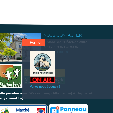
NOUS CONTACTER
2 place de l'Hôtel-de-Ville
Fermer
50 170 PONTORSON
02 33 60 00 18
Venez nous écouter !
ille jumelée avec Wassenberg (Allemagne) & Highworth
Royaume-Uni)