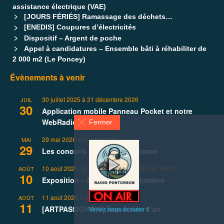
assistance électrique (VAE)
[JOURS FÉRIÉS] Ramassage des déchets…
[ENEDIS] Coupures d’électricités
Dispositif – Argent de poche
Appel à candidatures – Ensemble bâti à réhabiliter de
2 000 m2 (Le Poncey)
Évènements à venir
30 juillet 2025
à
31 décembre 2026
JUIL
30
Application mobile Panneau Pocket et notre
WebRadio (gratuits) !
Fermer
29 mai 2026
à
31 août 2026
MAI
29
Les concerts de l’été à Pontorson
10 août 2026 de 14h00
à
16 août 2026 de 18h00
AOÛT
10
Exposition – De l’ombre à la lumière
11 août 2026
à
21 août 2026
AOÛT
11
[ARTPASSIONS50] Exposition d’art
Venez nous écouter !