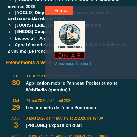
revenus 2026
Fermer
[AGGLO] Dispositif d’aide à l’achat de vélo à
assistance électrique (VAE)
[JOURS FÉRIÉS] Ramassage des déchets…
[ENEDIS] Coupures d’électricités
Dispositif – Argent de poche
Appel à candidatures – Ensemble bâti à réhabiliter de
2 000 m2 (Le Poncey)
Évènements à venir
Venez nous écouter !
30 juillet 2025
à
31 décembre 2026
JUIL
30
Application mobile Panneau Pocket et notre
WebRadio (gratuits) !
29 mai 2026
à
31 août 2026
MAI
29
Les concerts de l’été à Pontorson
3 août 2026 de 14h00
à
9 août 2026 de 19h00
AOÛT
3
[PRIEURÉ] Exposition d’art
10 août 2026 de 14h00
à
16 août 2026 de 18h00
AOÛT