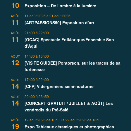
10
Exposition – De l’ombre à la lumière
11 août 2026
à
21 août 2026
AOÛT
11
[ARTPASSIONS50] Exposition d’art
21h00
à
22h00
AOÛT
11
[OCAC] Spectacle Folklorique/Ensemble Son
d’Aqui
14h30
à
16h00
AOÛT
12
[VISITE GUIDÉE] Pontorson, sur les traces de sa
forteresse
17h00
à
22h00
AOÛT
14
[CFP] Vide-greniers semi-nocturne
20h00
à
23h59
AOÛT
14
[CONCERT GRATUIT / JUILLET & AOÛT] Les
vendredis du Pré-Salé
19 août 2026 de 10h00
à
29 août 2026 de 18h00
AOÛT
19
Expo Tableaux céramiques et photographies