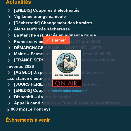
Actualités
[ENEDIS] Coupures d’électricités
Vigilance orange canicule
[Déchetterie] Changement des horaires
Alerte renforcée sécheresse
La Manche est placée en vigilance rouge
Fermer
France services fermé le mardi 16 juin 2026
DÉMARCHAGE ABUSIF – SOYEZ VIGILANTS !
Mairie – Fermeture exceptionnelle (samedi 09/05)
[FRANCE SERVICES] Pensez à votre déclaration de
revenus 2026
[AGGLO] Dispositif d’aide à l’achat de vélo à
assistance électrique (VAE)
[JOURS FÉRIÉS] Ramassage des déchets…
[ENEDIS] Coupures d’électricités
Venez nous écouter !
Dispositif – Argent de poche
Appel à candidatures – Ensemble bâti à réhabiliter de
2 000 m2 (Le Poncey)
Évènements à venir