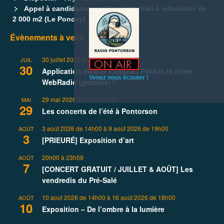
Appel à candidatures – Ensemble bâti à réhabiliter de
2 000 m2 (Le Poncey)
Évènements à venir
30 juillet 2025
à
31 décembre 2026
JUIL
30
Application mobile Panneau Pocket et notre
Venez nous écouter !
WebRadio (gratuits) !
29 mai 2026
à
31 août 2026
MAI
29
Les concerts de l’été à Pontorson
3 août 2026 de 14h00
à
9 août 2026 de 19h00
AOÛT
3
[PRIEURÉ] Exposition d’art
20h00
à
23h59
AOÛT
7
[CONCERT GRATUIT / JUILLET & AOÛT] Les
vendredis du Pré-Salé
10 août 2026 de 14h00
à
16 août 2026 de 18h00
AOÛT
10
Exposition – De l’ombre à la lumière