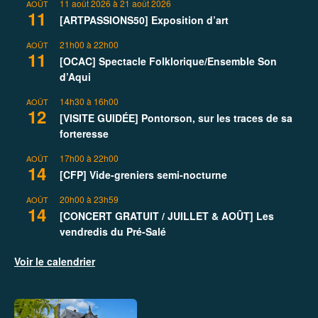
11 août 2026
à
21 août 2026
AOÛT
11
[ARTPASSIONS50] Exposition d’art
21h00
à
22h00
AOÛT
11
[OCAC] Spectacle Folklorique/Ensemble Son
d’Aqui
14h30
à
16h00
AOÛT
12
[VISITE GUIDÉE] Pontorson, sur les traces de sa
forteresse
17h00
à
22h00
AOÛT
14
[CFP] Vide-greniers semi-nocturne
20h00
à
23h59
AOÛT
14
[CONCERT GRATUIT / JUILLET & AOÛT] Les
vendredis du Pré-Salé
Voir le calendrier