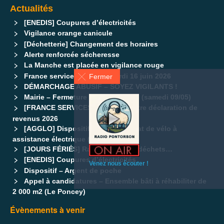
Actualités
[ENEDIS] Coupures d’électricités
Vigilance orange canicule
[Déchetterie] Changement des horaires
Alerte renforcée sécheresse
La Manche est placée en vigilance rouge
France services fermé le mardi 16 juin 2026
Fermer
DÉMARCHAGE ABUSIF – SOYEZ VIGILANTS !
Mairie – Fermeture exceptionnelle (samedi 09/05)
[FRANCE SERVICES] Pensez à votre déclaration de
revenus 2026
[AGGLO] Dispositif d’aide à l’achat de vélo à
assistance électrique (VAE)
[JOURS FÉRIÉS] Ramassage des déchets…
[ENEDIS] Coupures d’électricités
Venez nous écouter !
Dispositif – Argent de poche
Appel à candidatures – Ensemble bâti à réhabiliter de
2 000 m2 (Le Poncey)
Évènements à venir