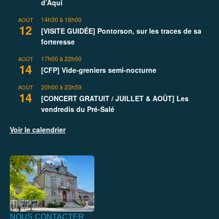
d’Aqui
14h30
à
16h00
AOÛT
12
[VISITE GUIDÉE] Pontorson, sur les traces de sa
forteresse
17h00
à
22h00
AOÛT
14
[CFP] Vide-greniers semi-nocturne
20h00
à
23h59
AOÛT
14
[CONCERT GRATUIT / JUILLET & AOÛT] Les
vendredis du Pré-Salé
Voir le calendrier
NOUS CONTACTER