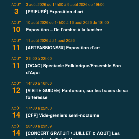
3 août 2026 de 14h00
à
9 août 2026 de 19h00
AOÛT
3
[PRIEURÉ] Exposition d’art
10 août 2026 de 14h00
à
16 août 2026 de 18h00
AOÛT
10
Exposition – De l’ombre à la lumière
11 août 2026
à
21 août 2026
AOÛT
11
[ARTPASSIONS50] Exposition d’art
21h00
à
22h00
AOÛT
11
[OCAC] Spectacle Folklorique/Ensemble Son
d’Aqui
14h30
à
16h00
AOÛT
12
[VISITE GUIDÉE] Pontorson, sur les traces de sa
forteresse
17h00
à
22h00
AOÛT
14
[CFP] Vide-greniers semi-nocturne
20h00
à
23h59
AOÛT
14
[CONCERT GRATUIT / JUILLET & AOÛT] Les