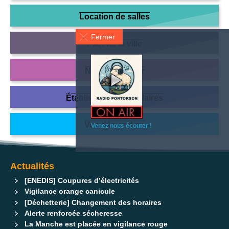
Location de salles
Fermer
Plan de la ville
Nous contacter
Établissements scolaires
Vos démarches
Venez nous écouter !
Actualités
[ENEDIS] Coupures d’électricités
Vigilance orange canicule
[Déchetterie] Changement des horaires
Alerte renforcée sécheresse
La Manche est placée en vigilance rouge