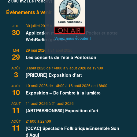
2 000 m2 (Le Poncey)
Évènements à venir
30 juillet 2025
à
31 décembre 2026
JUIL
30
Application mobile Panneau Pocket et notre
Venez nous écouter !
WebRadio (gratuits) !
29 mai 2026
à
31 août 2026
MAI
29
Les concerts de l’été à Pontorson
3 août 2026 de 14h00
à
9 août 2026 de 19h00
AOÛT
3
[PRIEURÉ] Exposition d’art
10 août 2026 de 14h00
à
16 août 2026 de 18h00
AOÛT
10
Exposition – De l’ombre à la lumière
11 août 2026
à
21 août 2026
AOÛT
11
[ARTPASSIONS50] Exposition d’art
21h00
à
22h00
AOÛT
11
[OCAC] Spectacle Folklorique/Ensemble Son
d’Aqui