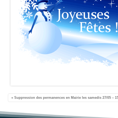
ontorson
« Suppression des permanences en Mairie les samedis 27/05 – 15