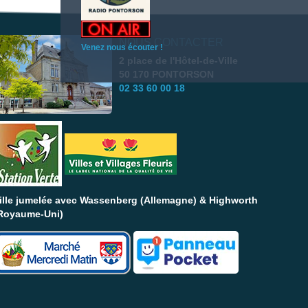
NOUS CONTACTER
Venez nous écouter !
2 place de l'Hôtel-de-Ville
50 170 PONTORSON
02 33 60 00 18
ille jumelée avec Wassenberg (Allemagne) & Highworth
Royaume-Uni)