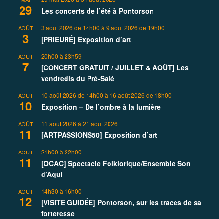
29
Les concerts de l’été à Pontorson
3 août 2026 de 14h00
à
9 août 2026 de 19h00
AOÛT
3
[PRIEURÉ] Exposition d’art
20h00
à
23h59
AOÛT
7
[CONCERT GRATUIT / JUILLET & AOÛT] Les
vendredis du Pré-Salé
10 août 2026 de 14h00
à
16 août 2026 de 18h00
AOÛT
10
Exposition – De l’ombre à la lumière
11 août 2026
à
21 août 2026
AOÛT
11
[ARTPASSIONS50] Exposition d’art
21h00
à
22h00
AOÛT
11
[OCAC] Spectacle Folklorique/Ensemble Son
d’Aqui
14h30
à
16h00
AOÛT
12
[VISITE GUIDÉE] Pontorson, sur les traces de sa
forteresse