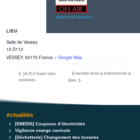
Venez nous écouter !
LIEU
Salle de Vessey
15 D112
VESSEY
,
50170
France
+ Google Map
Ensemble Vocal & Instrument de la
[ALP] 2 Super lotos
solidaires
Baie
Actualités
[ENEDIS] Coupures d’électricités
Vigilance orange canicule
[Déchetterie] Changement des horaires