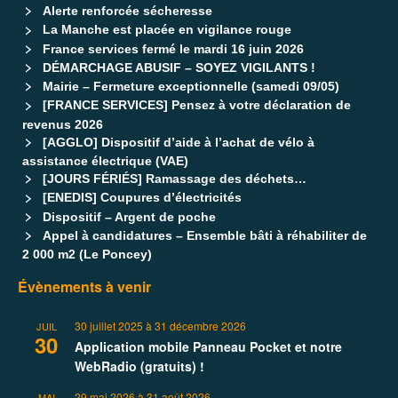
Alerte renforcée sécheresse
La Manche est placée en vigilance rouge
France services fermé le mardi 16 juin 2026
DÉMARCHAGE ABUSIF – SOYEZ VIGILANTS !
Mairie – Fermeture exceptionnelle (samedi 09/05)
[FRANCE SERVICES] Pensez à votre déclaration de
revenus 2026
[AGGLO] Dispositif d’aide à l’achat de vélo à
assistance électrique (VAE)
[JOURS FÉRIÉS] Ramassage des déchets…
[ENEDIS] Coupures d’électricités
Dispositif – Argent de poche
Appel à candidatures – Ensemble bâti à réhabiliter de
2 000 m2 (Le Poncey)
Évènements à venir
30 juillet 2025
à
31 décembre 2026
JUIL
30
Application mobile Panneau Pocket et notre
WebRadio (gratuits) !
29 mai 2026
à
31 août 2026
MAI