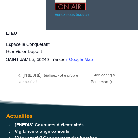
Venez nous écouter !
LIEU
Espace le Conquérant
Rue Victor Dupont
SAINT-JAMES
,
50240
France
+ Google Map
Job dating à
[PRIEURÉ] Réalisez votre propre
tapisserie !
Pontorson
Actualités
[ENEDIS] Coupures d’électricités
Vigilance orange canicule
[Déchetterie] Changement des horaires