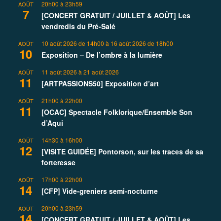
20h00
à
23h59
AOÛT
7
[CONCERT GRATUIT / JUILLET & AOÛT] Les
vendredis du Pré-Salé
10 août 2026 de 14h00
à
16 août 2026 de 18h00
AOÛT
10
Exposition – De l’ombre à la lumière
11 août 2026
à
21 août 2026
AOÛT
11
[ARTPASSIONS50] Exposition d’art
21h00
à
22h00
AOÛT
11
[OCAC] Spectacle Folklorique/Ensemble Son
d’Aqui
14h30
à
16h00
AOÛT
12
[VISITE GUIDÉE] Pontorson, sur les traces de sa
forteresse
17h00
à
22h00
AOÛT
14
[CFP] Vide-greniers semi-nocturne
20h00
à
23h59
AOÛT
14
[CONCERT GRATUIT / JUILLET & AOÛT] Les