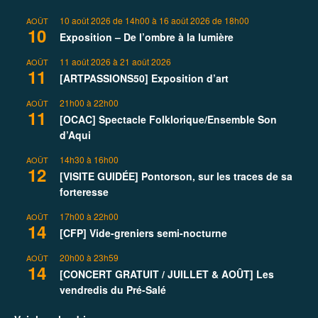
10 août 2026 de 14h00
à
16 août 2026 de 18h00
AOÛT
10
Exposition – De l’ombre à la lumière
11 août 2026
à
21 août 2026
AOÛT
11
[ARTPASSIONS50] Exposition d’art
21h00
à
22h00
AOÛT
11
[OCAC] Spectacle Folklorique/Ensemble Son
d’Aqui
14h30
à
16h00
AOÛT
12
[VISITE GUIDÉE] Pontorson, sur les traces de sa
forteresse
17h00
à
22h00
AOÛT
14
[CFP] Vide-greniers semi-nocturne
20h00
à
23h59
AOÛT
14
[CONCERT GRATUIT / JUILLET & AOÛT] Les
vendredis du Pré-Salé