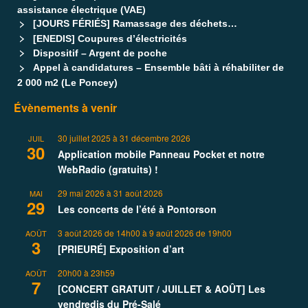
assistance électrique (VAE)
[JOURS FÉRIÉS] Ramassage des déchets…
[ENEDIS] Coupures d’électricités
Dispositif – Argent de poche
Appel à candidatures – Ensemble bâti à réhabiliter de
2 000 m2 (Le Poncey)
Évènements à venir
30 juillet 2025
à
31 décembre 2026
JUIL
30
Application mobile Panneau Pocket et notre
WebRadio (gratuits) !
29 mai 2026
à
31 août 2026
MAI
29
Les concerts de l’été à Pontorson
3 août 2026 de 14h00
à
9 août 2026 de 19h00
AOÛT
3
[PRIEURÉ] Exposition d’art
20h00
à
23h59
AOÛT
7
[CONCERT GRATUIT / JUILLET & AOÛT] Les
vendredis du Pré-Salé