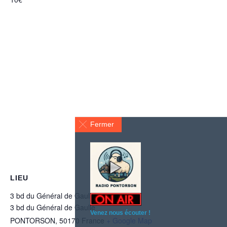
Fermer
LIEU
3 bd du Général de Gaulle
3 bd du Général de Gaulle
Venez nous écouter !
PONTORSON
,
50170
France
+ Google Map