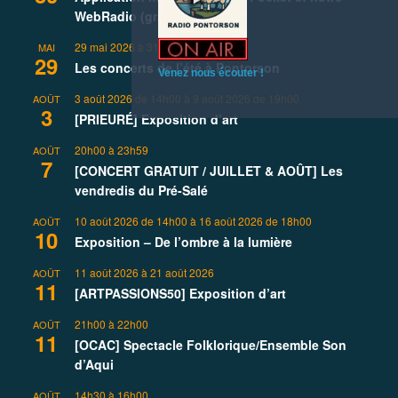
WebRadio (gratuits) !
29 mai 2026
à
31 août 2026
MAI
29
Les concerts de l’été à Pontorson
Venez nous écouter !
3 août 2026 de 14h00
à
9 août 2026 de 19h00
AOÛT
3
[PRIEURÉ] Exposition d’art
20h00
à
23h59
AOÛT
7
[CONCERT GRATUIT / JUILLET & AOÛT] Les
vendredis du Pré-Salé
10 août 2026 de 14h00
à
16 août 2026 de 18h00
AOÛT
10
Exposition – De l’ombre à la lumière
11 août 2026
à
21 août 2026
AOÛT
11
[ARTPASSIONS50] Exposition d’art
21h00
à
22h00
AOÛT
11
[OCAC] Spectacle Folklorique/Ensemble Son
d’Aqui
14h30
à
16h00
AOÛT