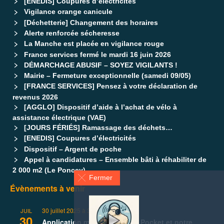
[ENEDIS] Coupures d’électricités
Vigilance orange canicule
[Déchetterie] Changement des horaires
Alerte renforcée sécheresse
La Manche est placée en vigilance rouge
France services fermé le mardi 16 juin 2026
DÉMARCHAGE ABUSIF – SOYEZ VIGILANTS !
Mairie – Fermeture exceptionnelle (samedi 09/05)
[FRANCE SERVICES] Pensez à votre déclaration de
revenus 2026
[AGGLO] Dispositif d’aide à l’achat de vélo à
assistance électrique (VAE)
[JOURS FÉRIÉS] Ramassage des déchets…
[ENEDIS] Coupures d’électricités
Dispositif – Argent de poche
Appel à candidatures – Ensemble bâti à réhabiliter de
2 000 m2 (Le Poncey)
Fermer
Évènements à venir
30 juillet 2025
à
31 décembre 2026
JUIL
30
Application mobile Panneau Pocket et notre