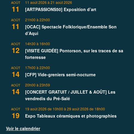
11 août 2026
à
21 août 2026
AOÛT
11
[ARTPASSIONS50] Exposition d’art
21h00
à
22h00
AOÛT
11
[OCAC] Spectacle Folklorique/Ensemble Son
d’Aqui
14h30
à
16h00
AOÛT
12
[VISITE GUIDÉE] Pontorson, sur les traces de sa
forteresse
17h00
à
22h00
AOÛT
14
[CFP] Vide-greniers semi-nocturne
20h00
à
23h59
AOÛT
14
[CONCERT GRATUIT / JUILLET & AOÛT] Les
vendredis du Pré-Salé
19 août 2026 de 10h00
à
29 août 2026 de 18h00
AOÛT
19
Expo Tableaux céramiques et photographies
Voir le calendrier