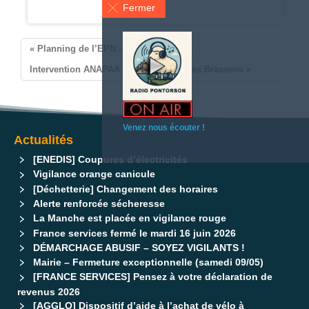
Fermer
Pontorson
« Planning de l’EPN – Juin 2018
Intervention ANAPAA – Collège Georges Brassens »
Venez nous écouter !
Actualités
[ENEDIS] Coupures d’électricités
Vigilance orange canicule
[Déchetterie] Changement des horaires
Alerte renforcée sécheresse
La Manche est placée en vigilance rouge
France services fermé le mardi 16 juin 2026
DÉMARCHAGE ABUSIF – SOYEZ VIGILANTS !
Mairie – Fermeture exceptionnelle (samedi 09/05)
[FRANCE SERVICES] Pensez à votre déclaration de
revenus 2026
[AGGLO] Dispositif d’aide à l’achat de vélo à